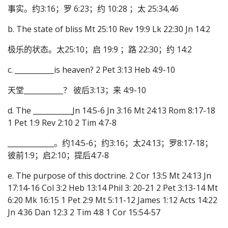
事实。约3:16；罗 6:23；约 10:28 ；太 25:34,46
b. The state of bliss Mt 25:10 Rev 19:9 Lk 22:30 Jn 14:2
极乐的状态。太25:10；启 19:9 ；路 22:30；约 14:2
c. ___________is heaven? 2 Pet 3:13 Heb 4:9-10
天堂___________？ 彼后3:13；来 4:9-10
d. The ___________Jn 14:5-6 Jn 3:16 Mt 24:13 Rom 8:17-18
1 Pet 1:9 Rev 2:10 2 Tim 4:7-8
_____________。约14:5-6；约3:16；太24:13；罗8:17-18；
彼前1:9；启2:10；提后4:7-8
e. The purpose of this doctrine. 2 Cor 13:5 Mt 24:13 Jn
17:14-16 Col 3:2 Heb 13:14 Phil 3: 20-21 2 Pet 3:13-14 Mt
6:20 Mk 16:15 1 Pet 2:9 Mt 5:11-12 James 1:12 Acts 14:22
Jn 4:36 Dan 12:3 2 Tim 4:8 1 Cor 15:54-57