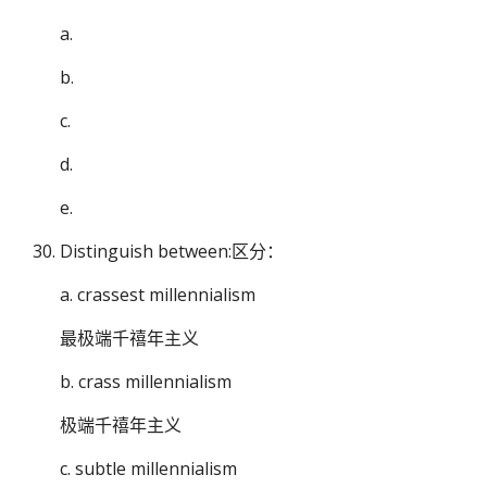
a.
b.
c.
d.
e.
Distinguish between:区分：
a. crassest millennialism
最极端千禧年主义
b. crass millennialism
极端千禧年主义
c. subtle millennialism