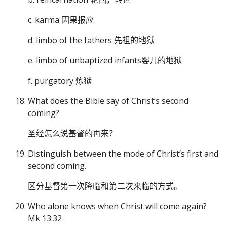
c. karma 因果报应
d. limbo of the fathers 先祖的地狱
e. limbo of unbaptized infants婴儿的地狱
f. purgatory 炼狱
What does the Bible say of Christ’s second
coming?
圣经怎么说基督的再来？
Distinguish between the mode of Christ’s first and
second coming.
区分基督第一次降临和第二次来临的方式。
Who alone knows when Christ will come again?
Mk 13:32