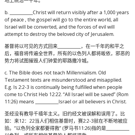
地上统治一千年。
b. ___________Christ will return visibly after a 1,000 years
of peace , the gospel will go to the entire world, all
Israel will be converted, and the forces of evil will
attempt to destroy the beloved city of Jerusalem.
基督将以可见的方式回来___________，在一千年的和平之
后，福音将传遍全世界，所有的以色列人都将皈依，邪恶的
势力将试图摧毁人们钟爱的耶路撒冷城。
c. The Bible does not teach Millennialism. Old
Testament texts are misunderstood and misapplied.
E.g. Is 2:2-3 is continually being fulfilled when people
come to Christ Heb 12:22. “All Israel will be saved” (Rom
11:26) means ___________Israel or all believers in Christ.
圣经没有教导千禧年主义。旧约经文被误解和误用了。比
如：来12：22当人们相信基督时，赛2:2-3就在不断地被应
验。“以色列全家都要得救” (罗马书11:26)指的是___________