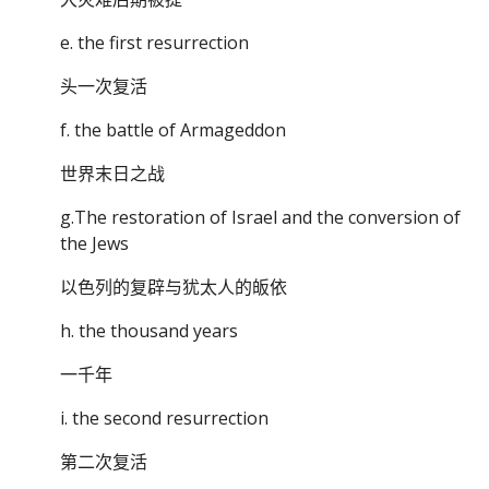
e. the first resurrection
头一次复活
f. the battle of Armageddon
世界末日之战
g.The restoration of Israel and the conversion of
the Jews
以色列的复辟与犹太人的皈依
h. the thousand years
一千年
i. the second resurrection
第二次复活